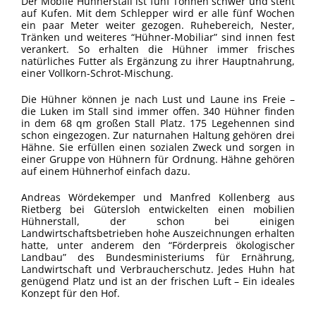
Der Mobile Hühnerstall ist fünf Tonnen schwer und steht
auf Kufen. Mit dem Schlepper wird er alle fünf Wochen
ein paar Meter weiter gezogen. Ruhebereich, Nester,
Tränken und weiteres “Hühner-Mobiliar” sind innen fest
verankert. So erhalten die Hühner immer frisches
natürliches Futter als Ergänzung zu ihrer Hauptnahrung,
einer Vollkorn-Schrot-Mischung.
Die Hühner können je nach Lust und Laune ins Freie –
die Luken im Stall sind immer offen. 340 Hühner finden
in dem 68 qm großen Stall Platz. 175 Legehennen sind
schon eingezogen. Zur naturnahen Haltung gehören drei
Hähne. Sie erfüllen einen sozialen Zweck und sorgen in
einer Gruppe von Hühnern für Ordnung. Hähne gehören
auf einem Hühnerhof einfach dazu.
Andreas Wördekemper und Manfred Kollenberg aus
Rietberg bei Gütersloh entwickelten einen mobilien
Hühnerstall, der schon bei einigen
Landwirtschaftsbetrieben hohe Auszeichnungen erhalten
hatte, unter anderem den “Förderpreis ökologischer
Landbau” des Bundesministeriums für Ernährung,
Landwirtschaft und Verbraucherschutz. Jedes Huhn hat
genügend Platz und ist an der frischen Luft – Ein ideales
Konzept für den Hof.