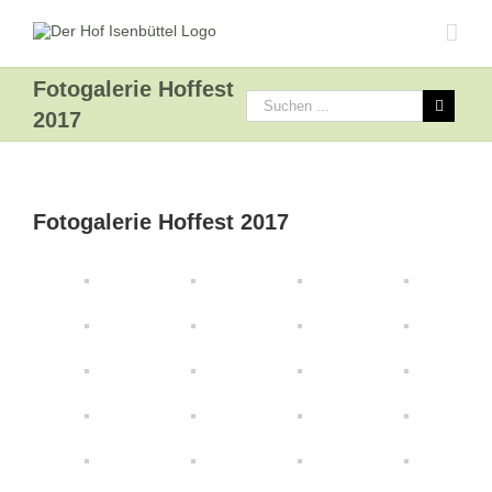
Fotogalerie Hoffest
2017
View
Larger
Fotogalerie Hoffest 2017
Image